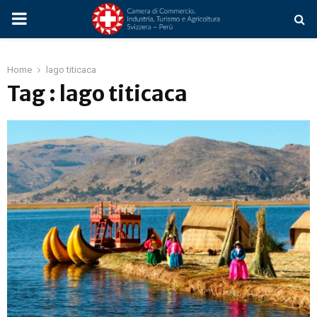
PRIMARY
MENU
Home
lago titicaca
Tag : lago titicaca