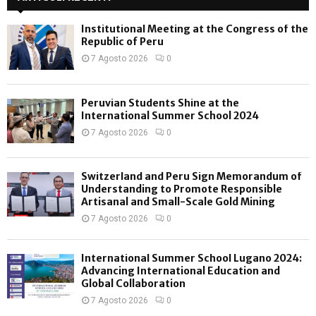
C
Institutional Meeting at the Congress of the
H
Republic of Peru
7 Agosto 2026
0
Peruvian Students Shine at the
International Summer School 2024
7 Agosto 2026
0
Switzerland and Peru Sign Memorandum of
Understanding to Promote Responsible
Artisanal and Small-Scale Gold Mining
7 Agosto 2026
0
International Summer School Lugano 2024:
Advancing International Education and
Global Collaboration
7 Agosto 2026
0