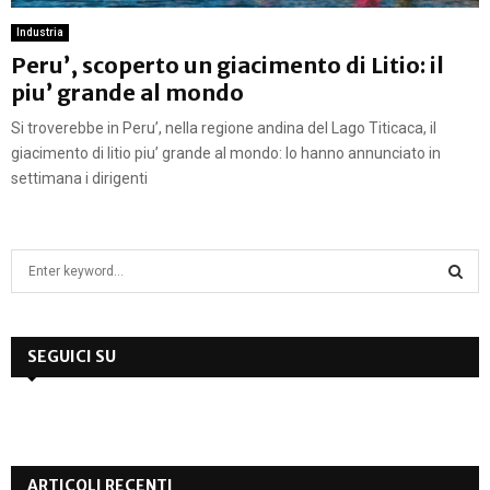
Industria
Peru’, scoperto un giacimento di Litio: il
piu’ grande al mondo
Si troverebbe in Peru’, nella regione andina del Lago Titicaca, il
giacimento di litio piu’ grande al mondo: lo hanno annunciato in
settimana i dirigenti
S
e
a
S
r
c
SEGUICI SU
E
h
f
A
o
r
R
:
ARTICOLI RECENTI