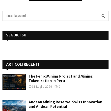
S
e
a
S
r
c
SEGUICI SU
E
h
f
A
o
r
R
:
ARTICOLI RECENTI
C
H
The Fenix Mining Project and Mining
Tokenization in Peru
31 Luglio 2026
0
Andean Mining Reserve: Swiss Innovation
and Andean Potential