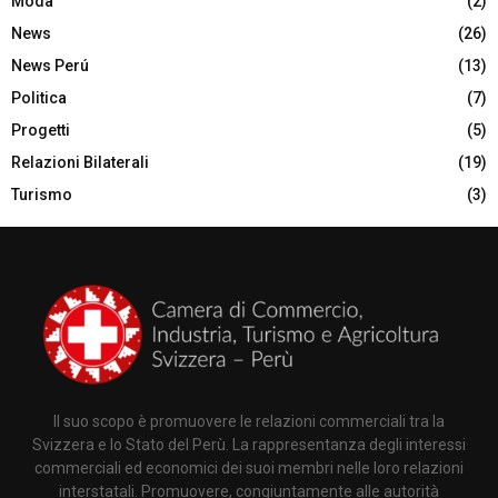
Moda
(2)
News
(26)
News Perú
(13)
Politica
(7)
Progetti
(5)
Relazioni Bilaterali
(19)
Turismo
(3)
Il suo scopo è promuovere le relazioni commerciali tra la
Svizzera e lo Stato del Perù. La rappresentanza degli interessi
commerciali ed economici dei suoi membri nelle loro relazioni
interstatali. Promuovere, congiuntamente alle autorità