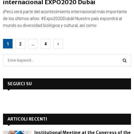
internacional EXPO2020 Dubái
¡Perú será parte del acontecimiento internacional más importante
de los últimos años: #Expo2020Dubái! Nuestro país expondrá al
mundo su diversidad biológica y cultural, así como
Navigazione
1
2
…
4
articoli
S
e
a
S
r
c
SEGUICI SU
E
h
f
A
o
r
R
:
ARTICOLI RECENTI
C
Institutional Meeting at the Congress of the
H