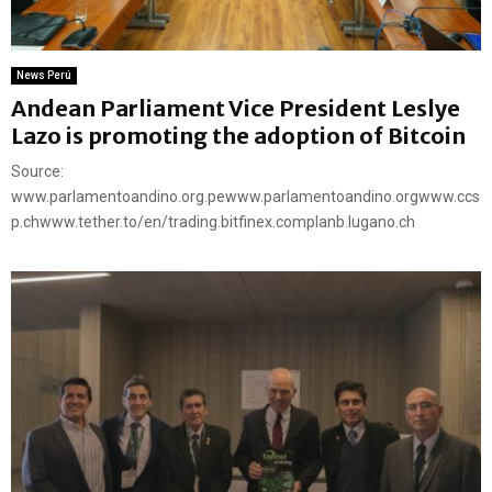
News Perú
Andean Parliament Vice President Leslye
Lazo is promoting the adoption of Bitcoin
Source:
www.parlamentoandino.org.pewww.parlamentoandino.orgwww.ccs
p.chwww.tether.to/en/trading.bitfinex.complanb.lugano.ch