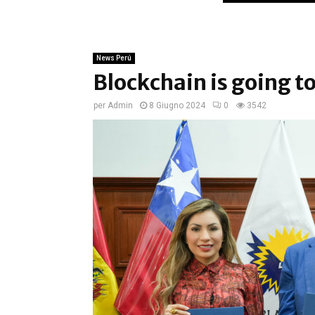
News Perú
Blockchain is going t
per
Admin
8 Giugno 2024
0
3542