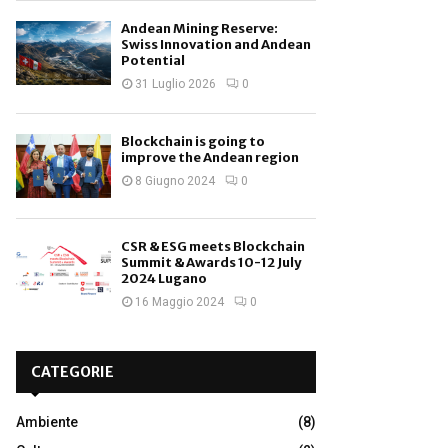
Andean Mining Reserve:
Swiss Innovation and Andean
Potential
31 Luglio 2026
0
Blockchain is going to
improve the Andean region
8 Giugno 2024
0
CSR & ESG meets Blockchain
Summit & Awards 10-12 July
2024 Lugano
16 Maggio 2024
0
CATEGORIE
Ambiente
(8)