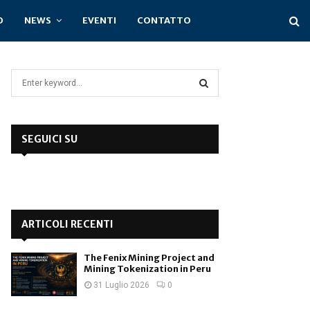
O
NEWS
EVENTI
CONTATTO
S
e
a
S
r
c
SEGUICI SU
E
h
f
A
o
r
R
:
C
ARTICOLI RECENTI
H
The Fenix Mining Project and
Mining Tokenization in Peru
31 Luglio 2026
0