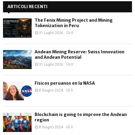
:
ARTICOLI RECENTI
C
The Fenix Mining Project and Mining
H
Tokenization in Peru
31 Luglio 2026
0
Andean Mining Reserve: Swiss Innovation
and Andean Potential
31 Luglio 2026
0
Físicos peruanos en la NASA
8 Giugno 2024
0
Blockchain is going to improve the Andean
region
8 Giugno 2024
0